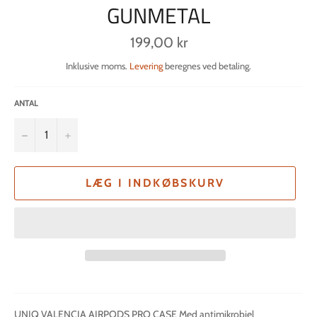
GUNMETAL
Normalpris
199,00 kr
Inklusive moms.
Levering
beregnes ved betaling.
ANTAL
−
+
LÆG I INDKØBSKURV
UNIQ VALENCIA AIRPODS PRO CASE Med antimikrobiel