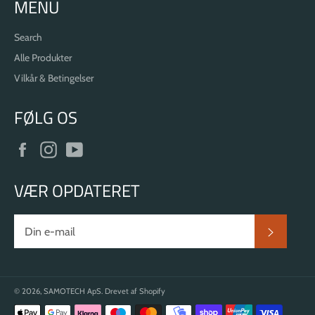
MENU
Search
Alle Produkter
Vilkår & Betingelser
FØLG OS
Facebook
Instagram
YouTube
VÆR OPDATERET
ABON
© 2026,
SAMOTECH ApS
. Drevet af Shopify
Betalingsmetoder