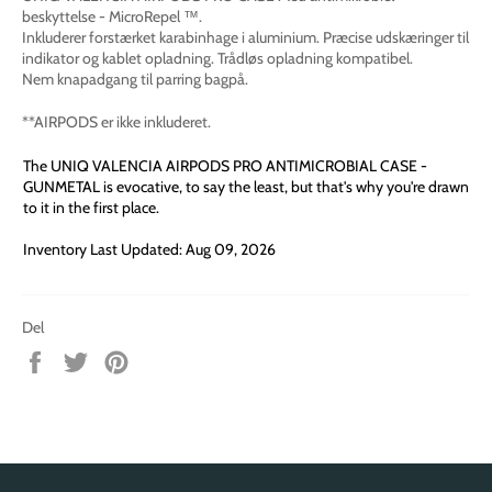
beskyttelse - MicroRepel ™.
Inkluderer forstærket karabinhage i aluminium. Præcise udskæringer til
indikator og kablet opladning. Trådløs opladning kompatibel.
Nem knapadgang til parring bagpå.
**AIRPODS er ikke inkluderet.
The UNIQ VALENCIA AIRPODS PRO ANTIMICROBIAL CASE -
GUNMETAL is evocative, to say the least, but that's why you're drawn
to it in the first place.
Inventory Last Updated: Aug 09, 2026
Del
Del
Tweet
Pin
på
på
på
Facebook
Twitter
Pinterest